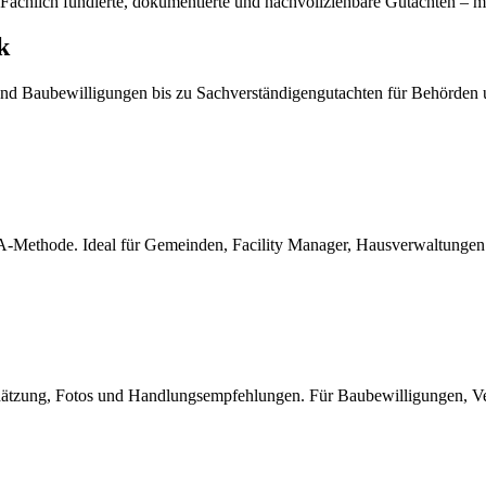
achlich fundierte, dokumentierte und nachvollziehbare Gutachten – m
k
nd Baubewilligungen bis zu Sachverständigengutachten für Behörden un
Methode. Ideal für Gemeinden, Facility Manager, Hausverwaltungen –
nschätzung, Fotos und Handlungsempfehlungen. Für Baubewilligungen, V